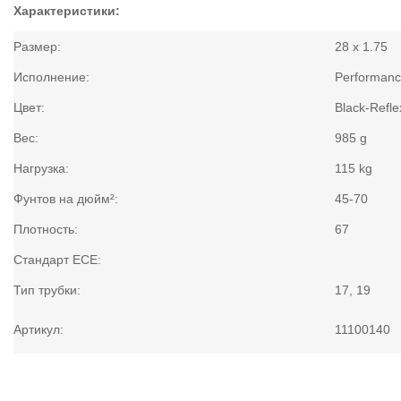
Характеристики:
Размер:
28 x 1.75
Исполнение:
Performanc
Цвет:
Black-Refle
Вес:
985 g
Нагрузка:
115 kg
Фунтов на дюйм²:
45-70
Плотность:
67
Стандарт ECE:
Тип трубки:
17, 19
Артикул:
11100140