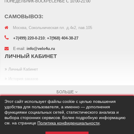
ПОНЕДЕЛЬНИК-ВОСКРЕСЕНЬЕ С 10:00-21:00
САМОВЫВОЗ:
Москва, Сокольническая пл. д.4к2, пав.105
+7(499) 220-0-210
;
+7(968) 404-38-27
E-mail:
info@velo4u.ru
ЛИЧНЫЙ КАБИНЕТ
Личный Кабинет
История заказов
Закладки
БОЛЬШЕ
Рассылка
Этот сайт использует файлы cookie с целью повышения
удобства для пользователя, а именно — дополнения
ИНФОРМАЦИЯ
функциями социальных сетей, статистического анализа и
выбора сторонних сервисов. Более подробную информацию
см. на странице
Политика конфиденциальности
.
О нас
Velo4U © 2010 - 2026
На сайте используется Яндекс.Метрика
Доставка и оплата