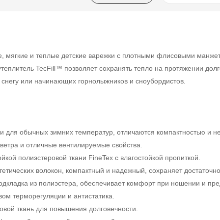
ные, мягкие и теплые детские варежки с плотными флисовыми манж
теплитель TecFill™ позволяет сохранять тепло на протяжении долго
 снегу или начинающих горнолыжников и сноубордистов.
 для обычных зимних температур, отличаются компактностью и 
 ветра и отличные вентилируемые свойства.
ойкой полиэстеровой ткани FineTex с влагостойкой пропиткой.
интетических волокон, компактный и надежный, сохраняет достаточно
 подкладка из полиэстера, обеспечивает комфорт при ношении и пр
твом терморегуляции и антистатика.
овой ткань для повышения долговечности.