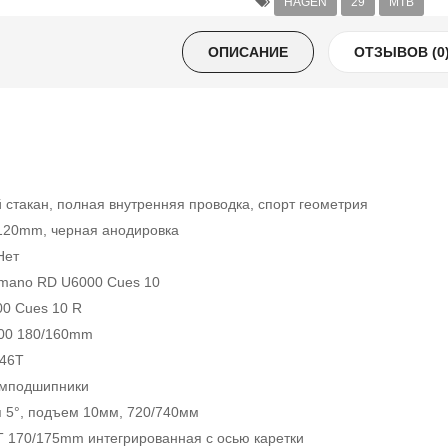
HAGEN
29
MTB
ОПИСАНИЕ
ОТЗЫВОВ (0
 стакан, полная внутренняя проводка, спорт геометрия
120mm, черная анодировка
Нет
imano RD U6000 Cues 10
0 Cues 10 R
200 180/160mm
-46T
омподшипники
п 5°, подъем 10мм, 720/740мм
T 170/175mm интегрированная с осью каретки