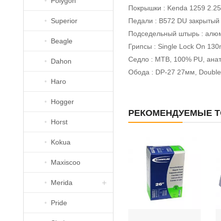
Polygon
Покрышки : Kenda 1259 2.2
Superior
Педали : B572 DU закрытый
Подседельный штырь : алюм
Beagle
Грипсы : Single Lock On 13
Седло : MTB, 100% PU, ана
Dahon
Обода : DP-27 27мм, Double
Haro
Hogger
РЕКОМЕНДУЕМЫЕ 
Horst
Kokua
Maxiscoo
Merida
Pride
Merida 2021