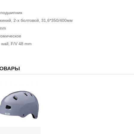
5
 подшипник
иний, 2-х болтовой, 31,6*350/400мм
0mm
томическое
 wall, F/V 48 mm
ТОВАРЫ