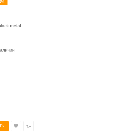
5%
lack metal
наличии