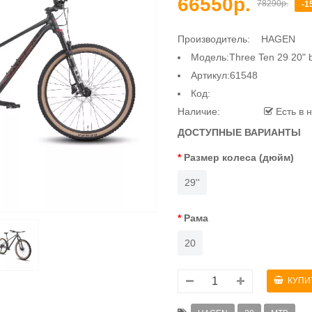
66550р.
78290р.
-1
Производитель:
HAGEN
Модель:Three Ten 29 20" b
Артикул:61548
Код:
Наличие:
Есть в 
ДОСТУПНЫЕ ВАРИАНТЫ
Размер колеса (дюйм)
29''
Рама
20