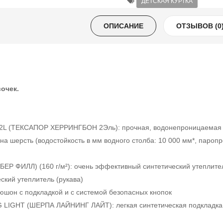
ДЕТСКАЯ КУРТКА
ОПИСАНИЕ
ОТЗЫВОВ (0
вочек.
 (ТЕКСАПОР ХЕРРИНГБОН 2Эль): прочная, водонепроницаемая и 
 на шерсть (водостойкость в мм водного столба: 10 000 мм*, паропр
Р ФИЛЛ) (160 г/м²): очень эффективный синтетический утеплите
ский утеплитель (рукава)
шон с подкладкой и с системой безопасных кнопок
G LIGHT (ШЕРПА ЛАЙНИНГ ЛАЙТ): легкая синтетическая подкладк