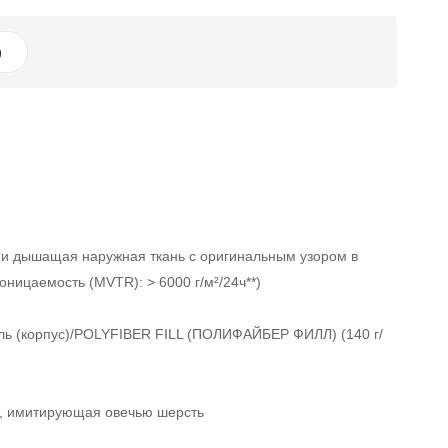
)
дышащая наружная ткань с оригинальным узором в
оницаемость (MVTR): > 6000 г/м²/24ч**)
ль (корпус)/POLYFIBER FILL (ПОЛИФАЙБЕР ФИЛЛ) (140 г/
а, имитирующая овечью шерсть