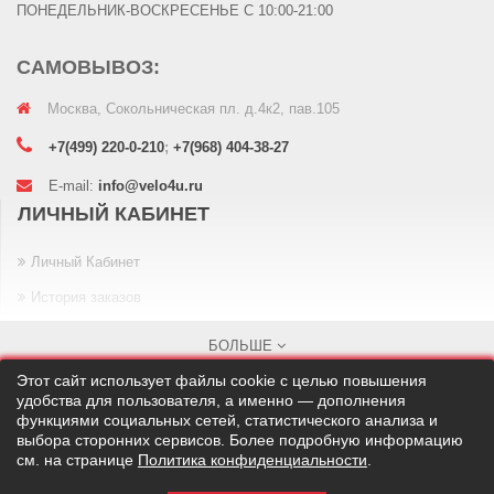
ПОНЕДЕЛЬНИК-ВОСКРЕСЕНЬЕ С 10:00-21:00
САМОВЫВОЗ:
Москва, Сокольническая пл. д.4к2, пав.105
+7(499) 220-0-210
;
+7(968) 404-38-27
E-mail:
info@velo4u.ru
ЛИЧНЫЙ КАБИНЕТ
Личный Кабинет
История заказов
Закладки
БОЛЬШЕ
Рассылка
Этот сайт использует файлы cookie с целью повышения
удобства для пользователя, а именно — дополнения
ИНФОРМАЦИЯ
функциями социальных сетей, статистического анализа и
выбора сторонних сервисов. Более подробную информацию
см. на странице
Политика конфиденциальности
.
О нас
Velo4U © 2010 - 2026
На сайте используется Яндекс.Метрика