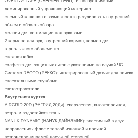
OVERLAY TAPE (ОВЕРЛЕЙ ТЕЙП): износоустойчивый
ламинированный упрочняющий материал
съемный капюшон с возможностью регулировать внутренний
объем и область обзора
молнии для вентиляции под рукавами
2 кармана для рук, внутренний карман, карман для
горнолыжного абонемента
снежная юбка
салфетка для защитных очков с указаниями на случай ЧС
Система RECCO (РЕККО): интегрированный датчик для поиска
спасательными службами
светоотражатели
Внутренняя куртка:
AIRGRID 20D (ЭАГРИД 20Ди): сверхлегкая, высокопрочная,
ветро- и водостойкая ткань
NANUK DYNAMIC (НАНУК ДАЙНЭМИК): эластичный в двух
направлениях флис с теплой изнанкой и прочной
ветронепроницаемой наружной стороной