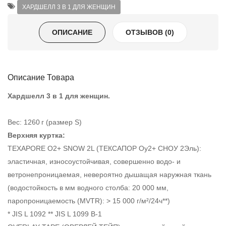
ХАРДШЕЛЛ 3 В 1 ДЛЯ ЖЕНЩИН
ОПИСАНИЕ
ОТЗЫВОВ (0)
Описание Товара
Хардшелл 3 в 1 для женщин.
Вес: 1260 г (pазмер S)
Верхняя куртка:
TEXAPORE O2+ SNOW 2L (ТЕКСАПОР Оу2+ СНОУ 2Эль):
эластичная, износоустойчивая, совершенно водо- и
ветронепроницаемая, невероятно дышащая наружная ткань
(водостойкость в мм водного столба: 20 000 мм,
паропроницаемость (MVTR): > 15 000 г/м²/24ч**)
* JIS L 1092 ** JIS L 1099 B-1