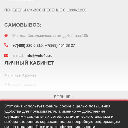
ПОНЕДЕЛЬНИК-ВОСКРЕСЕНЬЕ С 10:00-21:00
САМОВЫВОЗ:
Москва, Сокольническая пл. д.4к2, пав.105
+7(499) 220-0-210
;
+7(968) 404-38-27
E-mail:
info@velo4u.ru
ЛИЧНЫЙ КАБИНЕТ
Личный Кабинет
История заказов
Закладки
БОЛЬШЕ
Рассылка
Этот сайт использует файлы cookie с целью повышения
удобства для пользователя, а именно — дополнения
ИНФОРМАЦИЯ
функциями социальных сетей, статистического анализа и
выбора сторонних сервисов. Более подробную информацию
см. на странице
Политика конфиденциальности
.
О нас